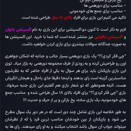
– یخ بازکن و مجلس گرم کن
– مناسب برای دورهمی ها
– مناسب برای جمع های خودمونی
تاکید می کنیم این بازی برای افراد
بالای 18 سال
طراحی شده است.
لازم به ذکر است تا کنون دو اکسپنشن برای این بازی به نام
اکسپنشن بانوان
و
اکسپنشن مافیایی
نیز منتشر شده است که شما با خرید این اکسپنشن ها
به صورت جداگانه سوالات بیشتری برای بازی کردن خواهید داشت.
“چی فکر کردی؟!” یک بازی دورهمی بسیار جالب و جذابه که اشکان جواهری
اون رو طراحیش کرده و به زودی از طرف مجموعه دورهمی به بازار میاد. توی
این بازی بازیکنان باید برای هر سوال به یکی از افراد حاضر که به نظرشون
مناسبترین گزینه است رای بدهند و اینجا دقیقا جای باحال و هیجان انگیزش
هست. البته همونطور که تو شعار بازی هم گفتیم این بازی جنبه میخواد.
بازی “چی فکر کردی؟!” برای افراد بالای 18 سال طراحی شده و مناسب جمع
های خودمونیه، یک بازی ساده، یخ بازکن و پر از حرف و حدیث !!!
به طور خلاصه این بازی شامل چند دور است که در هر دور یک سوال مطرح
می شود و بازیکنان از بین خودشان مناسب ترین فرد را که از نظرشان
میتواند جواب آن سوال باشد انتخاب میکنند و به او رای میدهند. رای ها به