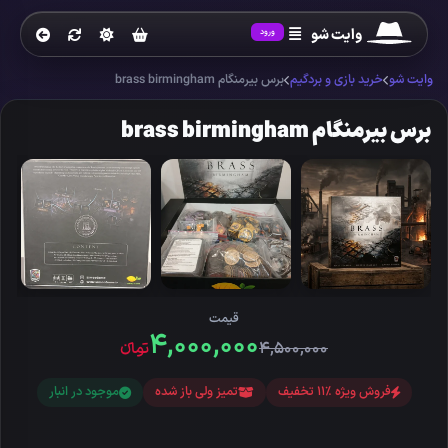
وایت شو
ورود
وایت شو
خرید بازی و بردگیم
برس بیرمنگام brass birmingham
برس بیرمنگام brass birmingham
قیمت
۴,۰۰۰,۰۰۰
۴,۵۰۰,۰۰۰
تومانءء
فروش ویژه %11 تخفیف
تمیز ولی باز شده
موجود در انبار