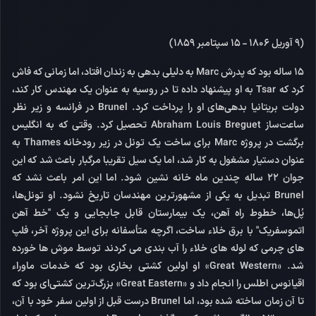
(9 آوریل 1806 - 15 سپتامبر 1859)
15 ساله بود که پدرش Marc به دلیلی بدهی به زندان افتاد، اما زمانی که فاش
کرد که Tsar به او پیشنهاد داده تا در روسیه به عنوان یک مهندس کار کند،
دولت بریتانیا بدهی‌های او را پرداخت کرد. Brunel در فرانسه و زیر نظر
ساعت‌ساز Abraham Louis Breguet تحصیل کرد. وقتی که به انگلیس
برگشت در پروژه Marc برای ساخت یک تونل در زیر رودخانه Thames به
عنوان دستیار مشغول به کار شد، اما یک سیل تقریبا مرگبار باعث شد که این
جوان 22 ساله چندین ماه خانه نشین شود. اما این امر باعث نشد که
Brunel تبدیل به یکی از مشهورترین مهندسان تاریخ نشود. او تونل‌ها،
پُل‌ها، خطوط راه آهن، یک بیمارستان قابل جابجایی و یک "خط آهن
اتموسفریک" با برق خلاء ساخت، اگرچه متأسفانه برای این پروژه آخر، فلپ
های چرمی که لوله های خلاء را آب بندی می کردند توسط موش ها خورده
شد. «Great Western» او اولین کشتی بخاری بود که خدمات ماوراء
اقیانوس اطلس را انجام داد و «Great Eastern» بزرگ‌ترین کشتی‌ای بود که
تا آن زمان ساخته شده بود، اما Brunel درست قبل از اولین سفر خود با آن،