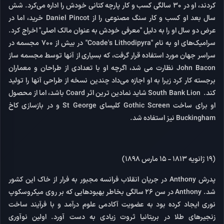
کردند، او در 30 سالگی کسب و کار پارچه کتانی خودش را اداره می‌کرد. شش
سال بعد او کسب و کار سنگ مصنوعی را از Daniel Pincot خرید، اما در
عرض دو سال او را به دلیل "معرفی خودش به عنوان مالک اصلی" اخراج کرد.
سرامیک‌های او به نام "Coade's Lithodipyra" در بیش از 700 مجسمه در
سراسر جهان مورد استفاده قرار گرفت، که بسیاری از آنها توسط مجسمه ساز
John Bacon نظارت می شد، اگرچه او با تعدادی از طراحان و معماران
برجسته کار کرد زیرا به او اجازه می‌داد چندین نسخه از طراحی آنها را تولید
کند. South Bank Lion شاید نمادین ترین اثر Coard باشد، اما از محصول
او برای ساخت Gothic Screen کلیسای St George و در بازسازی کاخ
Buckingham نیز استفاده شد.
(19 ژانویه 1813 - 15 مارس 1898)
پدرش Anthony در جریان انقلاب فرانسه مجبور به فرار از خاک این کشور
شد. Anthony در سن 26 سالگی بخاطر بهبودهایی که بر روی میکروسکوپ
نوری ایجاد کرده بود به عضویت آکادمی علوم درآمد و با فرآیند ساخت
زنجیرهای طلا در بریتانیا ثروت زیادی به دست آورد. اولین نوآوری