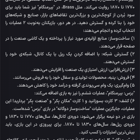
1770 تا 1870 روایت می‌کند. مثل Brass، در "بیرمنگام" نیز شما باید برای
سود بُردن از کوچک‌ترین و بزرگ‌ترین تقاضاهای بازار، صنایع و شبکه‌های
خود را بنا کرده و گسترش دهید. در هر دور، بازیکنان به‌نوبت 2 عملیات را
انتخاب کرده و انجام می‌دهند:
1) ساخت‌وساز: منابع اوّلیه‌ی مورد نیاز را پرداخته و یک کاشی صنعت را در
صفحه قرار می‌دهند.
2) گسترش شبکه: با اضافه کردنِ یک ریل یا یک کانال، شبکه‌ی خود را
گسترش می‌دهند.
3) ارزش‌افزایی: ارزشِ امتیازیِ یک صنعت را افزایش می‌دهند.
4) فروش: پنبه، محصولات تولیدی و سفال خود را به فروش می‌رسانند.
5) وام‌گیری: یک وام سی‌پوندی گرفته و درآمد خود را کاهش می‌دهند.
"برَس: بیرمنگام"، عملیات ششم را نیز به بازی اضافه می‌کند:
6) کشف: 3 کارت بسوزانید و 1 کارت "مکان بِکر" و "صنعت بِکر" بردارید! این
عملیات، جایگزینِ عملیات "ساخت‌وساز دوگانه" در بازی "برَس" شده‌است.
بازی در دو نیمه برگزار می‌شود: دوره‌ی کانال‌ها، سال‌های 1770 تا 1830 و
دوره‌ی ریل‌ها، سال‌های 1830 تا 1870. برای پیروزی در این بازی، باید
بیش‌ترین امتیازات را کسب کنید.