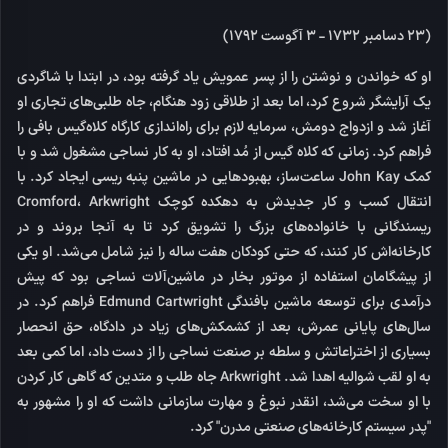
(23 دسامبر 1732 - 3 آگوست 1792)
او که خواندن و نوشتن را از پسر عمویش یاد گرفته بود، در ابتدا با شاگردی
یک آرایشگر شروع کرد، اما بعد از طلاقی زود هنگام، جاه طلبی‌های تجاری او
آغاز شد و ازدواج دومش، سرمایه لازم برای راه‌اندازی کارگاه کلاه‌گیس بافی را
فراهم کرد. زمانی که کلاه گیس از مُد افتاد، او به کار نساجی مشغول شد و با
کمک John Kay ساعت‌ساز، بهبودهایی در ماشین پنبه ریسی ایجاد کرد. با
انتقال کسب و کار جدیدش به دهکده کوچک Cromford، Arkwright
ریسندگانی با خانواده‌های بزرگ را تشویق کرد تا به آنجا بروند و در
کارخانه‌اش کار کنند، که حتی کودکان هفت ساله‌ را نیز شامل می‌شد. او یکی
از پیشگامان استفاده از موتور بخار در ماشین‌آلات نساجی بود که پیش
درآمدی برای توسعه ماشین بافندگی Edmund Cartwright فراهم کرد. در
سال‌های پایانی عمرش، بعد از کشمکش‌های زیاد در دادگاه، حق انحصار
بسیاری از اختراعاتش و سلطه بر صنعت نساجی را از دست داد، اما کمی بعد
به او لقب شوالیه اهدا شد. Arkwright جاه طلب و متدین که گاهی کار کردن
با او سخت می‌شد، انقدر نبوغ و مهارت سازمانی داشت که او را مشهور به
"پدر سیستم کارخانه‌های صنعتی مدرن" کرد.