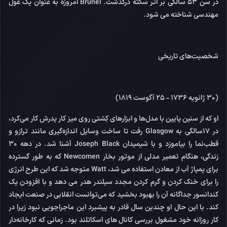
در سن 53 سالگی بر اثر سکته درگذشت. Brunel امروزه به عنوان یک غول
مهندسی شناخته می شود.
شخصیت‌های تاریخی
(30 ژانویه 1736 - 25 آگوست 1819)
او که از سنین پایین با مدل‌ها و ابزارهای کِشتی روی میز کار پدرش کار می‌کرد،
در ۱۷سالگی به Glasgow رفت تا ساخت وسایل اندازه‌گیری مانند ترازو و
قطب‌نما را بیاموزد و با شیمیدان Joseph Black آشنا شد. در دهه 30
زندگی، هنگام تعمیر مدلی از موتور بخار Newcomen که به طور گسترده
برای پمپاژ آب از معادن استفاده می شد، Watt متوجه شد که این طرح انرژی
را برای خنک کردن و گرم کردن مجدد سیلندر هدر می دهد و با افزودن یک
کندانسور جداگانه آن را بهبود بخشید که می‌توانست انقلابی در صنعت ایجاد
کند. با این حال او چندین سال قادر به پیشبرد این ماجراجویی نبود زیرا در
کار روزانه خود مشغول بررسی کانال های اسکاتلند بود. زمانی که کارخانه‌دار