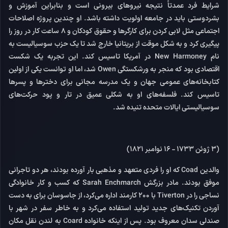
شرایط فرد عمدتاً نتیجه نیروهای بیرونی است و بنابراین آموزش و
بشردوستی باید در جامعه اولویت داشته باشد. او چندین پروژه اصلاحات
اجتماعی مثل لابی کردن برای کارگرها و حقوق کودکان و 8 ساعت کار در روز را
پیگیری کرد و به شکل موقت از بریتانیا خارج شد تا یک حزب سوسیالیست به
نام New Harmoney در آمریکا تاسیس کند. این تجربه یک شکست
اقتصادی بود که منجر به ورشکستگی Owen شد، اما او توانست یکی از اولین
کتابخانه‌های عمومی جهان و یک مدرسه مجانی برای دخترها و پسرها
تاسیس کند. فلسفه‌های او به شکلی عمیق در تار و پود حرکت‌های
سوسیالیستی ایالات متحده تنیده شد.
(3 ژوئن 1733 - 16 نوامبر 1821)
والدین Coad که او را فردی متعهد و مذهبی بار آورده بودند، هر دو تاجرانی
موفق بودند. مادر بزرگش Sarah Enchmarch که کسب و کار خانوادگی
نساجی را در Tiverton با 200 کارمند اداره می‌کرد، از جاسوسان برای به دست
آوردن تکنیک‌های جدید تولید استفاده می‌کرد و به خاطر سفر در شهر با
صندلی سدان معروف بود. پس از اینکه خانواده Coard به لندن نقل مکان