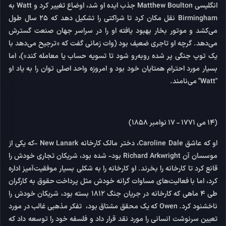
انگلیسی Matthew Boulton جذب ایده او شد، اوضاع تغییر کرد و Watt به
Birmingham نقل مکان کرد تا شراکتی را تشکیل دهد که 25 سال طول
می‌کشد و موتور بخار بهبود یافته او را در سراسر جهان صنعت گسترش
می‌دهد. گرچه او تاجری ضعیف بود (وات زمانی گفت که «ترجیح می‌دهد با
یک توپ جنگی پر شده روبه‌رو شود تا تسویه حساب یا معامله کند»)، اما
بسیار مورد احترام همتایان خود بود و امروزه واحد اصلی توان را به یاد او
"Watt" می‌نامند.
(14 می 1771 - 17 نوامبر 1858)
او که عاشق Caroline Dale، دختر مالک کارخانه New Lanark -که یکی از
موسسان آن Richard Arkwright بود- شده بود، شریکان تجاری خودش را
قانع کرد تا کارخانه را بخرند. او کارخانه را به شکلی بسیار موفقیت‌آمیز اداره
کرد، اما با فعالیت‌های مساوات گرانه خودش مثل پرداخت حقوق به کارگران
طی 4 ماهی که کارخانه در جریان جنگ 1812 بسته بود، شریکان خودش را
ناخشنود کرد. Owen که یک محقق مشتاق بود، تفکر مذهبی غالب در مورد
تعیین سرنوشت انسانی را مورد نقد قرار داد و فلسفه خود را توسعه داد که