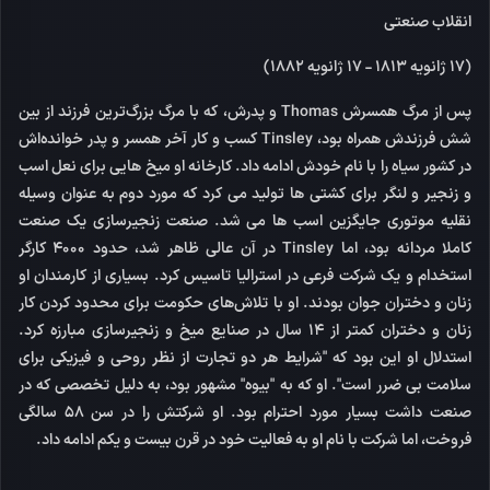
انقلاب صنعتی
(17 ژانویه 1813 - 17 ژانویه 1882)
پس از مرگ همسرش Thomas و پدرش، که با مرگ بزرگ‌ترین فرزند از بین
شش فرزندش همراه بود، Tinsley کسب و کار آخر همسر و پدر خوانده‌اش
در کشور سیاه را با نام خودش ادامه داد. کارخانه او میخ هایی برای نعل اسب
و زنجیر و لنگر برای کشتی ها تولید می کرد که مورد دوم به عنوان وسیله
نقلیه موتوری جایگزین اسب ها می شد. صنعت زنجیرسازی یک صنعت
کاملا مردانه بود، اما Tinsley در آن عالی ظاهر شد، حدود 4000 کارگر
استخدام و یک شرکت فرعی در استرالیا تاسیس کرد. بسیاری از کارمندان او
زنان و دختران جوان بودند. او با تلاش‌های حکومت برای محدود کردن کار
زنان و دختران کمتر از 14 سال در صنایع میخ و زنجیرسازی مبارزه کرد.
استدلال او این بود که "شرایط هر دو تجارت از نظر روحی و فیزیکی برای
سلامت بی ضرر است". او که به "بیوه" مشهور بود، به دلیل تخصصی که در
صنعت داشت بسیار مورد احترام بود. او شرکتش را در سن 58 سالگی
فروخت، اما شرکت با نام او به فعالیت خود در قرن بیست و یکم ادامه داد.