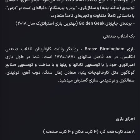
در "بیرمنگام"، 3 نوع صنعت کاملاً جدید ارائه می‌شود: آبجوسازی، کالاهای
تولیدی (مانند پنبه) و سفال‌گری. "برَس: بیرمنگام"، دنباله‌ای است بر "برَس"،
با داستانی کاملاً متفاوت و تجربه‌ای کاملاً متفاوت!
- برنده‌ی جایزه‌ی Golden Geek (بهترین بازی استراتژیک سال 2018)
یک انقلاب صنعتی
بازی Brass: Birmingham
،
روایتگر رقابت کارآفرینان انقلاب صنعتی
انگلیس، در حد فاصل سال‏های 1870-1770 است. شما در طول بازی
امپراتوری خود را با توسعه‏ی کانال‏ها و ریل‏ها و با ساخت و توسعه‏ی صنایع
گوناگون مثل کارخانه‏جات پنبه، معادن زغال سنگ، ذوب آهن، تولیدی،
سفال‏گری و نوشیدنی سازی گسترش می‏دهید.
اجزای بازی
8 عدد کارت همه کاره (4 کارت مکان و 4 کارت صنعت )