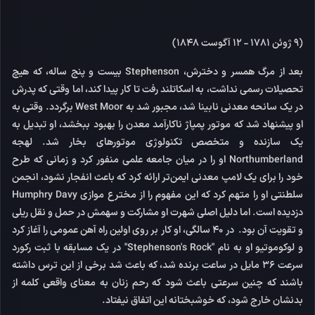
(9 ژوئن 1781 - 12 آگوست 1848)
بعد از مرگ همسر و دخترش، Stephenson بیست و پنج ساله، که هیچ
تحصیلات رسمی نداشت، به اسکاتلند رفت تا کار پیدا کند، اما وقتی که پدرش
در یک سانحه معدنی نابینا شد، مجبور شد به West Moor برگردد. وقتی به
او پیشنهاد شد که موتور پمپاژ ناکارآمد معدن را بهبود ببخشد، او تبدیل به
یک سازنده و متخصص تکنولوژی موتورهای بخار شد. لهجه
Northumberland او را در میان جامعه علمی منفور کرد و زمانی که طرح
خود را برای یک لامپ معدنی ایمن‌تر ارائه کرد که باعث انفجار نشود، انجمن
سلطنتی او را متهم کرد که این مفهوم را از مخترع موازی Humphry Davy
دزدیده است. اما دلیل اصلی شهرت او مشارکت و سهمش در حمل و نقل ریلی
و تقویت آن بود. در 40 سالگی، او کار بر روی اولین راه آهن عمومی را آغاز کرد
و لوکوموتیو او به نام "Stephenson's Rock" در یک مسابقه با ثبت رکورد
سرعت 36 مایل در ساعت برنده شد، که باعث شد برخی از این ترس داشته
باشند که چنین سرعتی باعث شود که رحم زنان به معنای واقعی کلمه از
بدنشان خارج شود، که خوشبختانه این اتفاق نیفتاد.