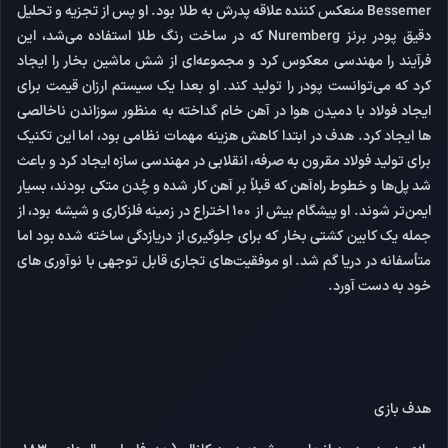
Bessemer منعکس کننده علاقه پدرش به طلا بود. او پس از تجزیه و تحلیل
دقیق پودر برنز Nuremberg که در ساخت رنگ طلا استفاده می‌شد، این
فرآیند را مهندسی معکوس کرد و مجموعه‌ای از شش ماشین بخار را ایجاد
کرد که می‌توانست پودر را تولید کند. او بعدا یک سیستم ارزان قیمت برای
ایجاد فولاد با دمیدن هوا در آهن خام گداخته به منظور سوزاندن ناخالصی
ها ایجاد کرد. هدف در ابتدا کاهش هزینه مهمات نظامی بود، اما این تکنیک
برای تولید فولاد مقرون به صرفه، انقلابی در مهندسی سازه ایجاد کرد و باعث
شد پل‌ها و خطوط راه‌آهن که قبلاً بر آهن کار شده و چُدن متکی بودند، بسیار
ایمن‌تر شوند. او پیشگام بیش از 100 اختراع در زمینه فلزکاری و شیشه بود، از
جمله یک کابین کشتی بخار که برای جلوگیری از دریازدگی ساخته شده بود اما
متأسفانه در دریا گم شد. او موفقیت‌های تجاری قابل توجهی با نوآوری های
خود به دست آورد.
هدف بازی