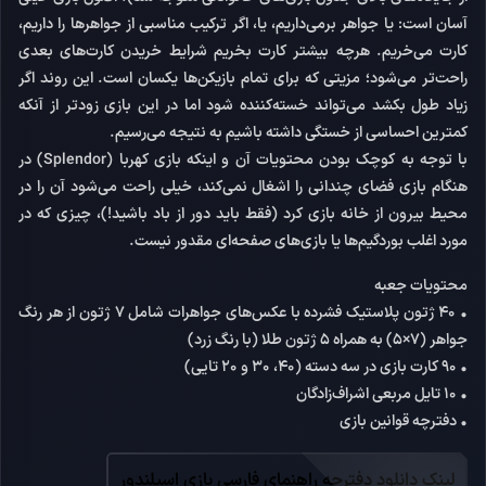
آسان است:‌ یا جواهر برمی‌داریم، یا، اگر ترکیب مناسبی از جواهر‌ها را داریم،
کارت می‌خریم. هرچه بیشتر کارت بخریم شرایط خریدن کارت‌های بعدی
راحت‌تر می‌شود؛ مزیتی که برای تمام بازیکن‌ها یکسان است. این روند اگر
زیاد طول بکشد می‌تواند خسته‌کننده شود اما در این بازی زودتر از آنکه
کمترین احساسی از خستگی داشته باشیم به نتیجه می‌رسیم.
با توجه به کوچک بودن محتویات آن و اینکه بازی
کهربا (Splendor)
در
هنگام بازی فضای چندانی را اشغال نمی‌کند، خیلی راحت می‌شود آن را در
محیط بیرون از خانه بازی کرد (فقط باید دور از باد باشید!)، چیزی که در
مورد اغلب بوردگیم‌‌ها یا بازی‌های صفحه‌ای مقدور نیست.
محتویات جعبه
• ۴۰ ژتون پلاستیک فشرده با عکس‌های جواهرات شامل ۷ ژتون از هر رنگ
جواهر (۷×۵) به همراه ۵ ژتون طلا (با رنگ زرد)
• ۹۰ کارت بازی در سه دسته (۴۰، ۳۰ و ۲۰ تایی)
• ۱۰ تایل مربعی اشراف‌زادگان
• دفترچه قوانین بازی
لینک دانلود دفترچه راهنمای فارسی بازی اسپلندور