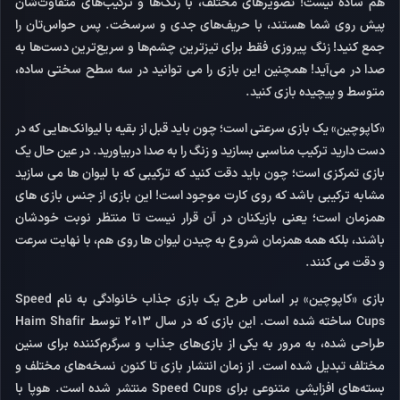
هم ساده نیست! تصویرهای مختلف، با رنگ‌ها و ترکیب‌های متفاوت‌شان
پیش روی شما هستند، با حریف‌های جدی و سرسخت. پس حواس‌تان را
جمع کنید! زنگ پیروزی فقط برای تیزترین چشم‌ها و سریع‌ترین دست‌ها به
صدا در می‌آید! همچنین این بازی را می توانید در سه سطح سختی ساده،
متوسط و پیچیده بازی کنید.
«کاپوچین» یک بازی سرعتی است؛ چون باید قبل از بقیه با لیوانک‌هایی که در
دست دارید ترکیب مناسبی بسازید و زنگ را به صدا دربیاورید. در عین حال یک
بازی تمرکزی است؛ چون باید دقت کنید که ترکیبی که با لیوان ها می سازید
مشابه ترکیبی باشد که روی کارت موجود است! این بازی از جنس بازی های
همزمان است؛ یعنی بازیکنان در آن قرار نیست تا منتظر نوبت خودشان
باشند، بلکه همه همزمان شروع به چیدن لیوان ها روی هم، با نهایت سرعت
و دقت می کنند.
بازی «کاپوچین» بر اساس طرح یک بازی جذاب خانوادگی به نام Speed
Cups ساخته شده است. این بازی که در سال 2013 توسط Haim Shafir
طراحی شده، به مرور به یکی از بازی‌های جذاب و سرگرم‌کننده برای سنین
مختلف تبدیل شده است. از زمان انتشار بازی تا کنون نسخه‌های مختلف و
بسته‌های افزایشی متنوعی برای Speed Cups منتشر شده است. هوپا با