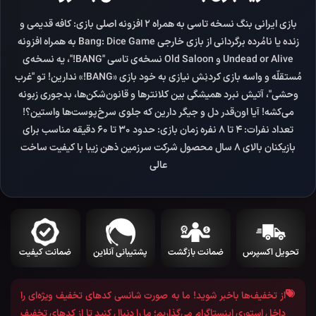
بازی ایرانی بنگ نسخه تاسی به همراه 2 افزونه اصلی بازی: کافه قدیمی و
زنده یا نامُرده برگردانی از بازی خارجی Bang: Dice Game به همراه افزونه
Undead or Alive و Old Saloon نسخه‌ی تاسی "BANG!"، یه نسخه‌ی
مُستقلّه و واسه بازی کردنِش نیازی به خود بازی «BANG!» ندارین! تو "غرب
وحشی"، آتیش نبرد همیشگی بین کلانترها و قانون‌شکن‌ها، بدجوری زبونه
می‌کشه! آیا اون‌قدر دل و جیگر دارین که جلوی سرخ‌پوست‌ها واستین؟!
تعداد نفرات: 4 تا 8 نفره زمان بازی: حدود 30 تا 60 دقیقه مناسب برای
بازیکنان بالای 8 سال محصول شرکت سرزمین ذهن زیبا با کیفیت ساخت
عالی
تحویل اکسپرس
ضمانت بازگشت
پشتیبانی آنلاین
ضمانت کیفیت
از تخفیف‌ها باخبر شوید!
ما به صورت شانسی کد‌های تخفیف ویژه‌ای را
داخل استوری
اینستاگرام
می‌گذاریم؛ ما را دنبال کنید تا از کد‌های تخفیف