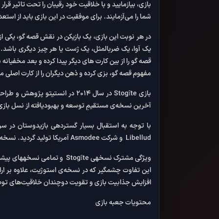
بازی، بیازمایید و با خلاقیت خود رقیبان را تحت تاثیر قر
شما را می‌آزمایند. برای موفقیت در این بازی باید از است
در هر نوبت این بازی، یک بازیکن در نقش قصه گو، یکی ا
یک آوا، یک ضرب­المثل، یک ژست یا هر چیز دیگری باشد. ک
قصه گو را از بین کارت های دیگر پیدا کرده و بعد مخفیانه ب
مفهوم قصه گو، بزی کرده و ذهن دیگران را از کارت اصلی من
آخرین نسخه‌ی مستقیمِ توسعه و بهبودیافته از نسل بازی کارتی پر طرفدار Dixit است که در سال 2008 توسط Jean-Louis Roubira طراح فرانسوی
Libellud و شرکت Asmodee آمریکا تولید گردید. نسخه‌ی Dixit Odyssey، نسخه­ی جالبتری از این بازی نسبت به نسخه‌های پیشین بود که در سال 2011 توسط شرکت Libellud طراحی و ارائه شد.
ویژگی مشترک نسخه­ی Stogîte 
این تفاوت چشمگیر که در نسخه‌ی استوژیت، علاوه بر ارائ
افزایش جذابیت بازی و تقویت دوچندان خلاقیت‌های توص
محتویات جعبه بازی