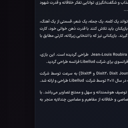
ز جذاب و شگفت‌انگیزی توانایی تفکر خلاقانه و قدرت شهود
..
 تواند یک کلمه، یک جمله، یک شعر، قسمتی از یک آهنگ،
بازیکنان باید تلاش کنند با قدرت ذهن خوانی خود، کارت
ند. بازیکنانی نیز که با انتخابی زیرکانه، کارتی مطابق با
بازی Stogîte در سال 2014 در انستیتو پژوهش و طراحی Houpaa و بر اساس ایده‌هایی از Mark Alan Osterhaus، Matthew Kirby و Jean-Louis Roubira طراحی گردیده است. این بازی،
با توجه به استقبال بسیار گسترده­ی بازی­دوستان در سراسر جهان، نسخه‌های تکمیلی بازی دیکسیت (مانند Dixit2، Dixit Journey، Dixit Quest، Dixit3 و Dixit4) به سرعت توسط شرکت
افراد برای توصیف هوشمندانه و سهل و ممتنع تصاویر می‌باشد. با
تصاصی و خلاقانه‌ از مفاهیم و مضامین چندلایه منجر به