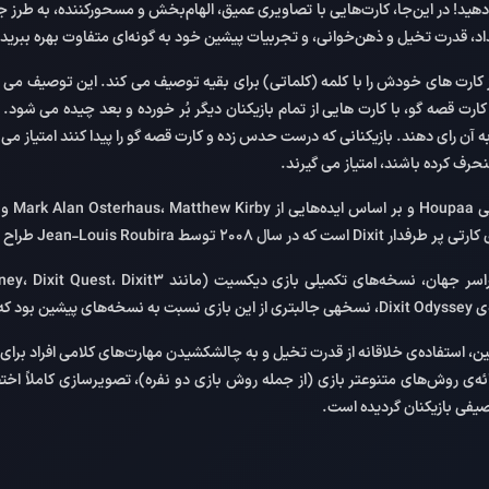
ار دهید! در این‌جا، کارت‌هایی با تصاویری عمیق، الهام‌بخش و مسحورکننده، به طر
عداد، قدرت تخیل و ذهن‌خوانی، و تجربیات پیشین خود به گونه‌ای متفاوت بهره ببرید.
ز کارت های خودش را با کلمه (کلماتی) برای بقیه توصیف می کند. این توصیف می
ارت قصه گو، با کارت هایی از تمام بازیکنان دیگر بُر خورده و بعد چیده می شود. 
ه آن رای دهند. بازیکنانی که درست حدس زده و کارت قصه گو را پیدا کنند امتیاز می گیر
حرف کرده باشند، امتیاز می گیرند.
 برای شرکت Libellud فرانسه طراحی گردید.
و تمامی نسخه­های پیشین، استفاده‌ی خلاقانه از قدرت تخیل و به چالش­کشیدن مهارت‌های کلامی 
ه‌ی روش‌های متنوع­تر بازی (از جمله روش بازی دو نفره)، تصویرسازی کاملاً اخ
یفی بازیکنان گردیده است.