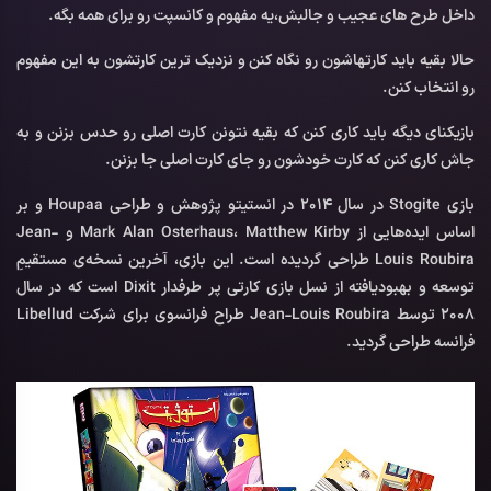
داخل طرح های عجیب و جالبش،یه مفهوم و کانسپت رو برای همه بگه.
حالا بقیه باید کارتهاشون رو نگاه کنن و نزدیک ترین کارتشون به این مفهوم
رو انتخاب کنن.
بازیکنای دیگه باید کاری کنن که بقیه نتونن کارت اصلی رو حدس بزنن و به
جاش کاری کنن که کارت خودشون رو جای کارت اصلی جا بزنن.
بازی Stogite در سال 2014 در انستیتو پژوهش و طراحی Houpaa و بر
اساس ایده‌هایی از Mark Alan Osterhaus، Matthew Kirby و Jean-
Louis Roubira طراحی گردیده است. این بازی، آخرین نسخه‌ی مستقیمِ
توسعه و بهبودیافته از نسل بازی کارتی پر طرفدار Dixit است که در سال
2008 توسط Jean-Louis Roubira طراح فرانسوی برای شرکت Libellud
فرانسه طراحی گردید.