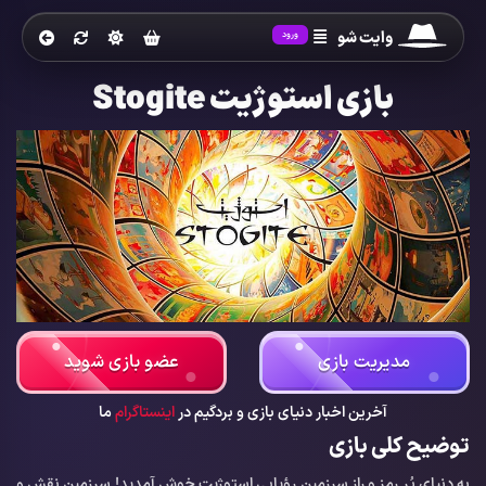
وایت شو
ورود
بازی استوژیت Stogite
مدیریت بازی
عضو بازی شوید
آخرین اخبار دنیای بازی و بردگیم در
اینستاگرام
ما
توضیح کلی بازی
به دنیای پُر رمز و رازِ سرزمین رؤیایی استوژیت خوش آمدید! سرزمین نقش و