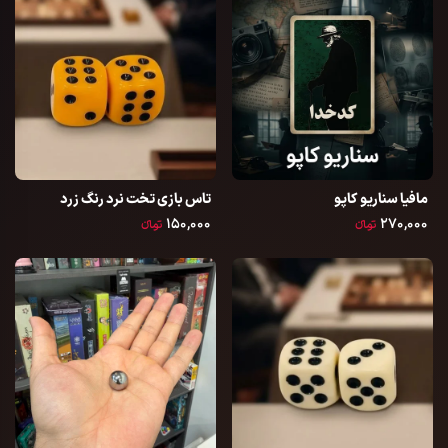
مافیا سناریو کاپو
تاس بازی تخت نرد رنگ زرد
۱۵۰,۰۰۰
۲۷۰,۰۰۰
تومانءء
تومانءء