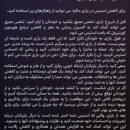
برای کاهش استرس در بازی مافیا، می توانید از راهکارهای زیر استفاده کنید:
قبل از شروع بازی، تنفس عمیق بکشید و خودتان را آرام کنید. تنفس عمیق
می تواند کمک کند به اکسیژن رسانی به مغز و کاهش ترشح هورمون
کورتیزول که باعث استرس می شود.
در طول بازی، به خودتان تکرار کنید که این فقط یک بازی است و نتیجه آن
مهم نیست. هدف از بازی لذت بردن و سرگرم شدن است، نه برنده شدن. می
توانید یک جمله یا مانترا را برای خود انتخاب کنید و زمانی که احساس
استرس کردید، آن را تکرار کنید. برای مثال: «من در این بازی شرکت می کنم تا
خوش بگذرانم، نه تا برنده شوم.
سعی کنید با دیگر بازیکنان ارتباط خوبی برقرار کنید و از طنز و شوخی استفاده
کنید. این می تواند کمک کند به ایجاد یک فضای دوستانه و مثبت و کاهش
تنش ها و اختلافات. همچنین می تواند شما را کمتر مشکوک به دیگران کند و
اعتماد آنها را به شما بیشتر کند.
اگر در بازی شکست خوردید یا کشف شدید، خودتان را سرزنش نکنید و از
خودتان توقع بیش از حد نداشته باشید. همه ما ممکن است اشتباه کنیم یا
دروغمان فاش شود. این موقعیت را به عنوان یک فرصت برای یادگیری و
بهبود دیده باشید و از خودتان بپرسید که چه چیزی را می توانید برای بازی
های بعدی بهتر کنید.
بعد از بازی، وقتی که استرس شما کمتر شده است، با دیگر بازیکنان درباره
تجربیات و احساسات خود صحبت کنید و نظرات و پیشنهادات آنها را بشنوید.
این می تواند کمک کند به افزایش همدلی و همکاری و کاهش رقابت و