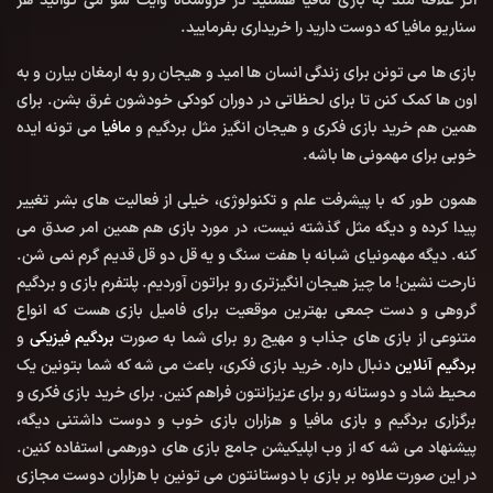
اگر علاقه مند به بازی مافیا هستید در فروشگاه وایت شو می توانید هر
سناریو مافیا که دوست دارید را خریداری بفرمایید.
بازی ها می تونن برای زندگی انسان ها امید و هیجان رو به ارمغان بیارن و به
اون ها کمک کنن تا برای لحظاتی در دوران کودکی خودشون غرق بشن. برای
همین هم خرید بازی فکری و هیجان انگیز مثل بردگیم و
مافیا
می تونه ایده
خوبی برای مهمونی ها باشه.
همون طور که با پیشرفت علم و تکنولوژی، خیلی از فعالیت های بشر تغییر
پیدا کرده و دیگه مثل گذشته نیست، در مورد بازی هم همین امر صدق می
کنه. دیگه مهمونیای شبانه با هفت سنگ و یه قل دو قل قدیم گرم نمی شن.
نارحت نشین! ما چیز هیجان انگیزتری رو براتون آوردیم. پلتفرم بازی و بردگیم
گروهی و دست جمعی بهترین موقعیت برای فامیل بازی هست که انواع
متنوعی از بازی های جذاب و مهیج رو برای شما به صورت
بردگیم فیزیکی
و
بردگیم آنلاین
دنبال داره. خرید بازی فکری، باعث می شه که شما بتونین یک
محیط شاد و دوستانه رو برای عزیزانتون فراهم کنین. برای خرید بازی فکری و
برگزاری بردگیم و بازی مافیا و هزاران بازی خوب و دوست داشتنی دیگه،
پیشنهاد می شه که از وب اپلیکیشن جامع بازی های دورهمی استفاده کنین.
در این صورت علاوه بر بازی با دوستانتون می تونین با هزاران دوست مجازی