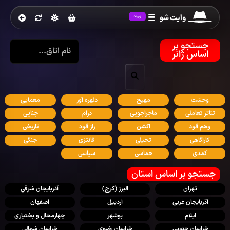
وایت شو
ورود
جستجو بر
اساس ژانر
وحشت
مهیج
دلهره آور
معمایی
تئاتر تعاملی
ماجراجویی
درام
جنایی
وهم آلود
اکشن
راز آلود
تاریخی
کاراگاهی
تخیلی
فانتزی
جنگی
کمدی
حماسی
سیاسی
جستجو بر اساس استان
تهران
البرز (کرج)
آذربایجان شرقی
آذربایجان غربی
اردبیل
اصفهان
ایلام
بوشهر
چهارمحال و بختیاری
خراسان جنوبی
خراسان رضوی
خراسان شمالی