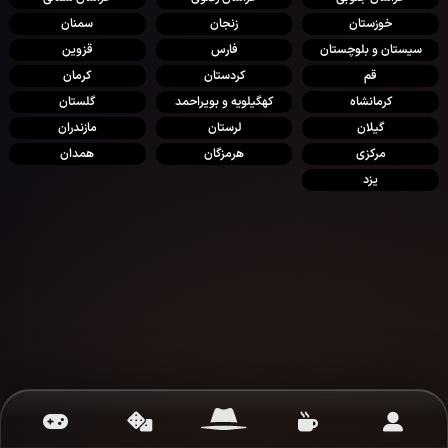
خوزستان
زنجان
سمنان
سیستان و بلوچستان
فارس
قزوین
قم
کردستان
کرمان
کرمانشاه
کهگیلویه و بویراحمد
گلستان
گیلان
لرستان
مازندران
مرکزی
هرمزگان
همدان
یزد