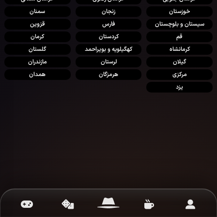
خوزستان
زنجان
سمنان
سیستان و بلوچستان
فارس
قزوین
قم
کردستان
کرمان
کرمانشاه
کهگیلویه و بویراحمد
گلستان
گیلان
لرستان
مازندران
مرکزی
هرمزگان
همدان
یزد