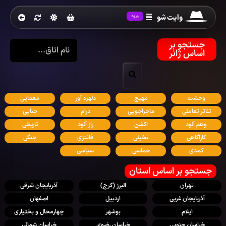
وایت شو
ورود
جستجو بر
اساس ژانر
وحشت
مهیج
دلهره آور
معمایی
تئاتر تعاملی
ماجراجویی
درام
جنایی
وهم آلود
اکشن
راز آلود
تاریخی
کاراگاهی
تخیلی
فانتزی
جنگی
کمدی
حماسی
سیاسی
جستجو بر اساس استان
تهران
البرز (کرج)
آذربایجان شرقی
آذربایجان غربی
اردبیل
اصفهان
ایلام
بوشهر
چهارمحال و بختیاری
خراسان جنوبی
خراسان رضوی
خراسان شمالی