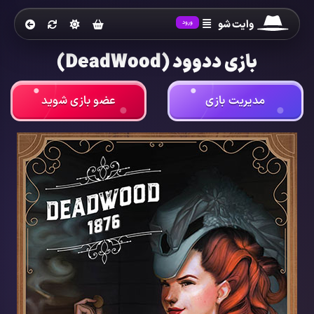
وایت شو
ورود
بازی ددوود (DeadWood)
مدیریت بازی
عضو بازی شوید