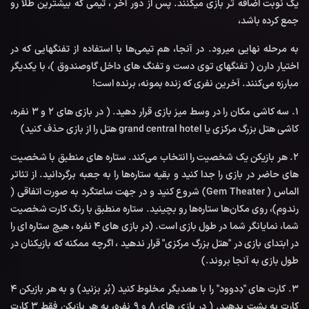
یک نوبت اضافه تر بازی میکنند. پس از دور آخر ، تیمی که بیشترین طلا رو
جمع کرده باشد،
به مرحله نهایی میرود. در آنجا، هم تیمی‌ها با استفاده از تفنگهایی که در
اختیار دارن ( تفنگهای توی دست و تفنگ های داخل گاوصندوق )، با یکدیگر
مبارزه می‌کنند. آخرین نفری که زنده بمونه، برنده است!
1. سه کاشی مکان را در وسط میز بازی قرار دهید. ( در بازی های 2 و 3 نفره،
کاشی هتل بزرگ مرکزی یا grand central hotel هتل را از بازی حذف کنید)
2. هر بازیکن یک شخصیت را انتخاب می‌کند. ستاره های منطبق با شخصیت
های حاضر در بازی را جدا کنید و بقیه ستاره‌ها را به جعبه برگردانید. از تئاتر
الماس ( Gem Theater) شروع کنید و در جهت ساعتگرد به صورت اتفاقی (
رندوم)، روی مکان‌ها ستاره‌ها رو بچینید. ستاره منطبق با رنگ کارت شخصیت
شما، نمایانگر شما در طول بازی است. (در بازی های 4 نفره ، هیچ ستاره ای را
در ابتدای بازی در "هتل بزرگ مرکزی" قرار ندهید ، اگرچه ممکنه که بازیکنان در
طول بازی به آنجا بروند.)
3. کارت های "دِدوود" را با همدیگر مخلوط کنید (بُر بزنید) و به هر بازیکن 4
کارت به پشت بدهید. ( در بازی های 8 و 9 نفره، به هر بازیکن فقط 3 کارت