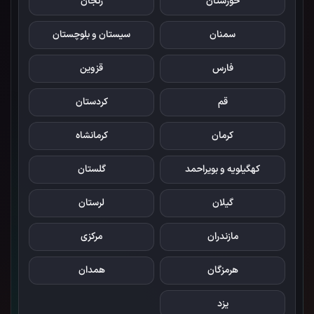
خوزستان
زنجان
سمنان
سیستان و بلوچستان
فارس
قزوین
قم
کردستان
کرمان
کرمانشاه
کهگیلویه و بویراحمد
گلستان
گیلان
لرستان
مازندران
مرکزی
هرمزگان
همدان
یزد