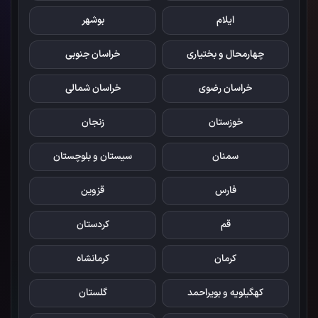
ایلام
بوشهر
چهارمحال و بختیاری
خراسان جنوبی
خراسان رضوی
خراسان شمالی
خوزستان
زنجان
سمنان
سیستان و بلوچستان
فارس
قزوین
قم
کردستان
کرمان
کرمانشاه
کهگیلویه و بویراحمد
گلستان