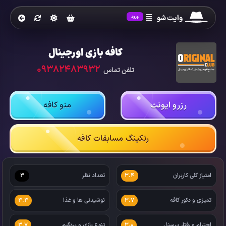
وایت شو
ورود
کافه بازی اورجینال
09382483932
تلفن تماس
رزرو ایونت
منو کافه
رنکینگ مسابقات کافه
امتیاز کلی کاربران
تعداد نظر
3
3.4
تمیزی و دکور کافه
نوشیدنی ها و غذا
3.3
3.7
احترام و رفتار پرسنل
تنوع بازی و بردگیم
3.7
3.0