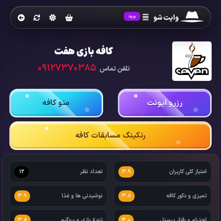
وایت شو
ورود
کافه بازی هفت
09127370385
تلفن تماس
رزرو ایونت
منو کافه
رنکینگ مسابقات کافه
امتیاز کلی کاربران
تعداد نظر
12
3.9
تمیزی و دکور کافه
نوشیدنی ها و غذا
3.9
3.8
احترام و رفتار پرسنل
تنوع بازی و بردگیم
3.8
4.0