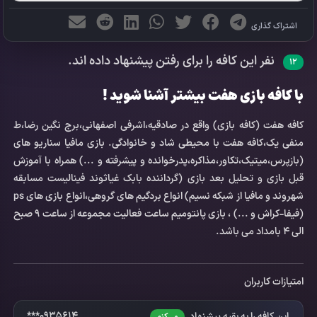
اشتراک گذاری
نفر این کافه را برای رفتن پیشنهاد داده اند.
12
با کافه بازی هفت بیشتر آشنا شوید !
کافه هفت (کافه بازی) واقع در صادقیه،اشرفی اصفهانی،برج نگین رضا،ط
منفی یک،کافه هفت با محیطی شاد و خانوادگی. بازی مافیا سناریو های
(بازپرس،میتیک،تکاور،مذاکره،پدرخوانده و پیشرفته و ...) همراه با آموزش
قبل بازی و تحلیل بعد بازی (گرداننده بابک غیاثوند فینالیست مسابقه
شهروند و مافیا از شبکه نسیم) انواع بردگیم های گروهی،انواع بازی های ps
(فیفا-کراش و ...) ، بازی پانتومیم ساعت فعالیت مجموعه از ساعت ۹ صبح
الی ۴ بامداد می باشد.
امتیازات کاربران
0935614***
این کافه را به بقیه پیشنهاد